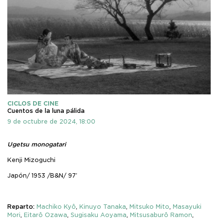
CICLOS DE CINE
Cuentos de la luna pálida
9 de octubre de 2024, 18:00
Ugetsu monogatari
Kenji Mizoguchi
Japón/ 1953 /B&N/ 97’
Reparto:
Machiko Kyô
,
Kinuyo Tanaka
,
Mitsuko Mito
,
Masayuki
Mori
,
Eitarô Ozawa
,
Sugisaku Aoyama
,
Mitsusaburô Ramon
,