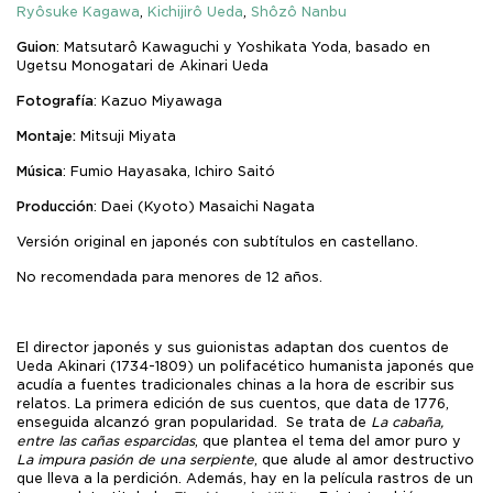
Ryôsuke Kagawa
,
Kichijirô Ueda
,
Shôzô Nanbu
Guion
: Matsutarô Kawaguchi y Yoshikata Yoda, basado en
Ugetsu Monogatari de Akinari Ueda
Fotografía
: Kazuo Miyawaga
Montaje:
Mitsuji Miyata
Música
: Fumio Hayasaka, Ichiro Saitó
Producción
: Daei (Kyoto) Masaichi Nagata
Versión original en japonés con subtítulos en castellano.
No recomendada para menores de 12 años.
El director japonés y sus guionistas adaptan dos cuentos de
Ueda Akinari (1734-1809) un polifacético humanista japonés que
acudía a fuentes tradicionales chinas a la hora de escribir sus
relatos. La primera edición de sus cuentos, que data de 1776,
enseguida alcanzó gran popularidad. Se trata de
La cabaña,
entre las cañas esparcidas
, que plantea el tema del amor puro y
La impura pasión de una serpiente
, que alude al amor destructivo
que lleva a la perdición. Además, hay en la película rastros de un