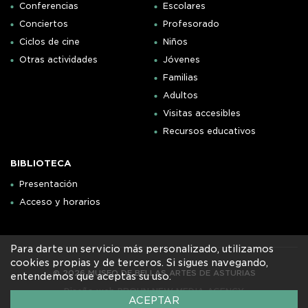
Conferencias
Escolares
Conciertos
Profesorado
Ciclos de cine
Niños
Otras actividades
Jóvenes
Familias
Adultos
Visitas accesibles
Recursos educativos
BIBLIOTECA
Presentación
Acceso y horarios
Para darte un servicio más personalizado, utilizamos
cookies propias y de terceros. Si sigues navegando,
© 2026 MUSEO DE BELLAS ARTES DE ASTURIAS
entendemos que aceptas su uso.
Diseño web PROUN NEW MEDIA AGENCY
ACEPTAR