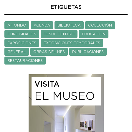
ETIQUETAS
A FONDO
AGENDA
BIBLIOTECA
COLECCIÓN
CURIOSIDADES
DESDE DENTRO
EDUCACIÓN
EXPOSICIONES
EXPOSICIONES TEMPORALES
GENERAL
OBRAS DEL MES
PUBLICACIONES
RESTAURACIONES
VISITA
EL MUSEO