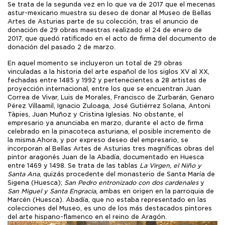
Se trata de la segunda vez en lo que va de 2017 que el mecenas
astur-mexicano muestra su deseo de donar al Museo de Bellas
Artes de Asturias parte de su colección, tras el anuncio de
donación de 29 obras maestras realizado el 24 de enero de
2017, que quedó ratificado en el acto de firma del documento de
donación del pasado 2 de marzo.
En aquel momento se incluyeron un total de 29 obras
vinculadas a la historia del arte español de los siglos XV al XX,
fechadas entre 1485 y 1992 y pertenecientes a 28 artistas de
proyección internacional, entre los que se encuentran Juan
Correa de Vivar, Luis de Morales, Francisco de Zurbarán, Genaro
Pérez Villaamil, Ignacio Zuloaga, José Gutiérrez Solana, Antoni
Tàpies, Juan Muñoz y Cristina Iglesias. No obstante, el
empresario ya anunciaba en marzo, durante el acto de firma
celebrado en la pinacoteca asturiana, el posible incremento de
la misma.Ahora, y por expreso deseo del empresario, se
incorporan al Bellas Artes de Asturias tres magníficas obras del
pintor aragonés Juan de la Abadía, documentado en Huesca
entre 1469 y 1498. Se trata de las tablas
La Virgen
, el Niño y
Santa Ana
, quizás procedente del monasterio de Santa María de
Sigena (Huesca);
San Pedro entronizado con dos cardenales
y
San Miguel y Santa Engracia,
ambas en origen en la parroquia de
Marcén (Huesca). Abadía, que no estaba representado en las
colecciones del Museo, es uno de los más destacados pintores
del arte hispano-flamenco en el reino de Aragón.