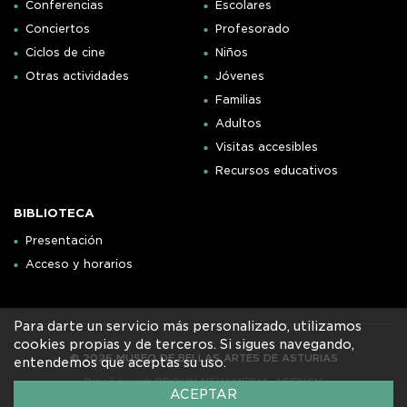
Conferencias
Escolares
Conciertos
Profesorado
Ciclos de cine
Niños
Otras actividades
Jóvenes
Familias
Adultos
Visitas accesibles
Recursos educativos
BIBLIOTECA
Presentación
Acceso y horarios
Para darte un servicio más personalizado, utilizamos
cookies propias y de terceros. Si sigues navegando,
© 2026 MUSEO DE BELLAS ARTES DE ASTURIAS
entendemos que aceptas su uso.
Diseño web PROUN NEW MEDIA AGENCY
ACEPTAR