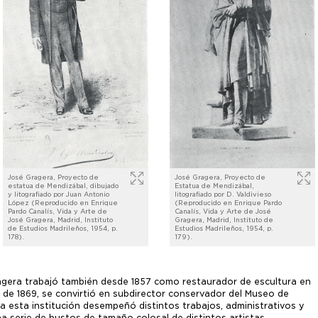
José Gragera, Proyecto de
José Gragera, Proyecto de
estatua de Mendizábal, dibujado
Estatua de Mendizábal,
y litografiado por Juan Antonio
litografiado por D. Valdivieso
López (Reproducido en Enrique
(Reproducido en Enrique Pardo
Pardo Canalís, Vida y Arte de
Canalís, Vida y Arte de José
José Gragera, Madrid, Instituto
Gragera, Madrid, Instituto de
de Estudios Madrileños, 1954, p.
Estudios Madrileños, 1954, p.
178).
179).
gera trabajó también desde 1857 como restaurador de escultura en
ir de 1869, se convirtió en subdirector conservador del Museo de
ra esta institución desempeñó distintos trabajos, administrativos y
una serie de bustos de tamaño colosal de distintos artistas