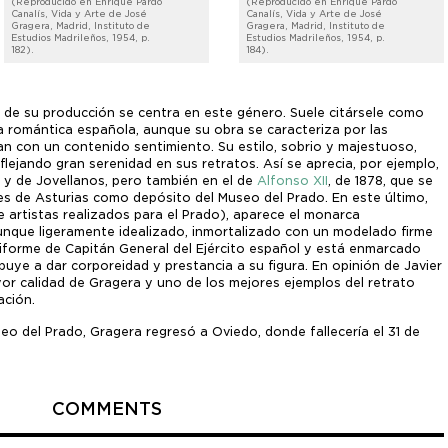
(Reproducido en Enrique Pardo
(Reproducido en Enrique Pardo
Canalís, Vida y Arte de José
Canalís, Vida y Arte de José
Gragera, Madrid, Instituto de
Gragera, Madrid, Instituto de
Estudios Madrileños, 1954, p.
Estudios Madrileños, 1954, p.
182).
184).
e de su producción se centra en este género. Suele citársele como
a romántica española, aunque su obra se caracteriza por las
an con un contenido sentimiento. Su estilo, sobrio y majestuoso,
flejando gran serenidad en sus retratos. Así se aprecia, por ejemplo,
a y de Jovellanos, pero también en el de
Alfonso XII
, de 1878, que se
es de Asturias como depósito del Museo del Prado. En este último,
 artistas realizados para el Prado), aparece el monarca
nque ligeramente idealizado, inmortalizado con un modelado firme
uniforme de Capitán General del Ejército español y está enmarcado
uye a dar corporeidad y prestancia a su figura. En opinión de Javier
or calidad de Gragera y uno de los mejores ejemplos del retrato
ación.
eo del Prado, Gragera regresó a Oviedo, donde fallecería el 31 de
COMMENTS