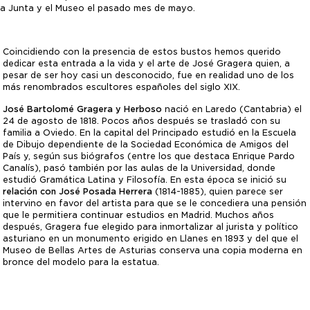
pia Junta y el Museo el pasado mes de mayo.
Coincidiendo con la presencia de estos bustos hemos querido
dedicar esta entrada a la vida y el arte de José Gragera quien, a
pesar de ser hoy casi un desconocido, fue en realidad uno de los
más renombrados escultores españoles del siglo XIX.
José Bartolomé Gragera y Herboso
nació en Laredo (Cantabria) el
24 de agosto de 1818. Pocos años después se trasladó con su
familia a Oviedo. En la capital del Principado estudió en la Escuela
de Dibujo dependiente de la Sociedad Económica de Amigos del
País y, según sus biógrafos (entre los que destaca Enrique Pardo
Canalís), pasó también por las aulas de la Universidad, donde
estudió Gramática Latina y Filosofía. En esta época se inició su
relación con José Posada Herrera
(1814-1885), quien parece ser
intervino en favor del artista para que se le concediera una pensión
que le permitiera continuar estudios en Madrid. Muchos años
después, Gragera fue elegido para inmortalizar al jurista y político
asturiano en un monumento erigido en Llanes en 1893 y del que el
Museo de Bellas Artes de Asturias conserva una copia moderna en
bronce del modelo para la estatua.