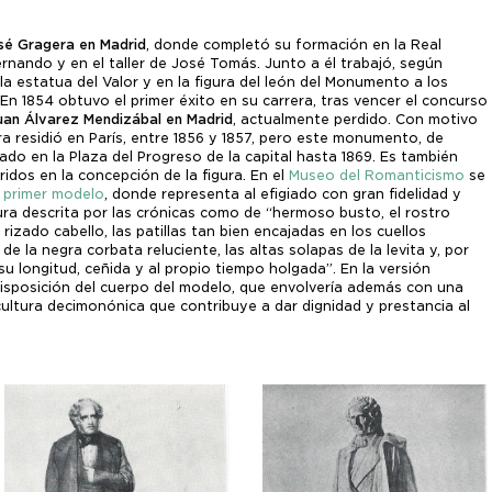
sé Gragera en Madrid
, donde completó su formación en la Real
rnando y en el taller de José Tomás. Junto a él trabajó, según
a estatua del Valor y en la figura del león del Monumento a los
n 1854 obtuvo el primer éxito en su carrera, tras vencer el concurso
an Álvarez Mendizábal en Madrid
, actualmente perdido. Con motivo
ra residió en París, entre 1856 y 1857, pero este monumento, de
ado en la Plaza del Progreso de la capital hasta 1869. Es también
idos en la concepción de la figura. En el
Museo del Romanticismo
se
l
primer modelo
, donde representa al efigiado con gran fidelidad y
ura descrita por las crónicas como de “hermoso busto, el rostro
 rizado cabello, las patillas tan bien encajadas en los cuellos
de la negra corbata reluciente, las altas solapas de la levita y, por
 su longitud, ceñida y al propio tiempo holgada”. En la versión
 disposición del cuerpo del modelo, que envolvería además con una
ultura decimonónica que contribuye a dar dignidad y prestancia al