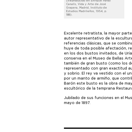
(Reproducido en Enrique Pardo
Canalís, Vida y Arte de José
Gragera, Madrid, Instituto de
Estudios Madrileños, 1954, p.
188).
Excelente retratista, la mayor part
autor representativo de la escultur
referencias clásicas, que se combin
huye de toda posible afectación, re
en los dos bustos invitados, de Urí
conserva en el Museo de Bellas Art
también de gran busto (como los de
representado con gran exactitud au
y sobrio. El rey va vestido con el 
por un manto de armiño, que contrib
Barón este busto es la obra de may
escultórico de la temprana Restaur
Jubilado de sus funciones en el Mus
mayo de 1897.